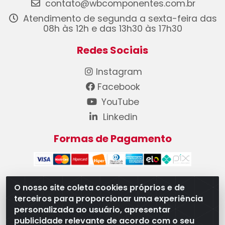
contato@wbcomponentes.com.br
Atendimento de segunda a sexta-feira das
08h às 12h e das 13h30 às 17h30
Redes Sociais
Instagram
Facebook
YouTube
Linkedin
Formas de Pagamento
O nosso site coleta cookies próprios e de
terceiros para proporcionar uma experiência
WB Componentes Automotivos LTDA - CNPJ
personalizada ao usuário, apresentar
08.528.393/0001-12 - Rua do Níquel, 667 - Parque
publicidade relevante de acordo com o seu
Oeste Industrial, Goiânia/GO - CEP 74375-660