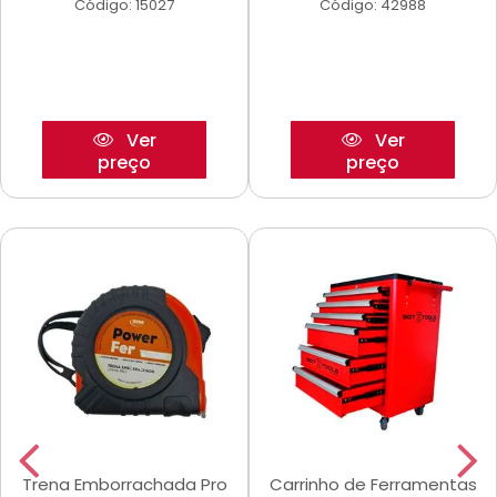
Código: 15027
Código: 42988
Ver
Ver
preço
preço
Trena Emborrachada Pro
Carrinho de Ferramentas