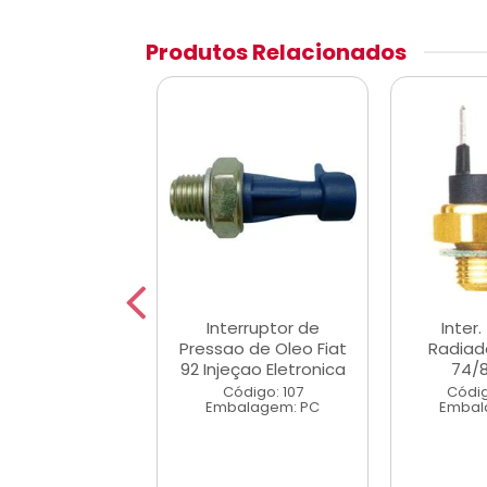
Produtos Relacionados
ensor de
Interruptor de
Inter
ratura VW At
Pressao de Oleo Fiat
Radiado
014 Verde
92 Injeçao Eletronica
74/8
digo: 46875
Código: 107
Códig
alagem: PC
Embalagem: PC
Embal