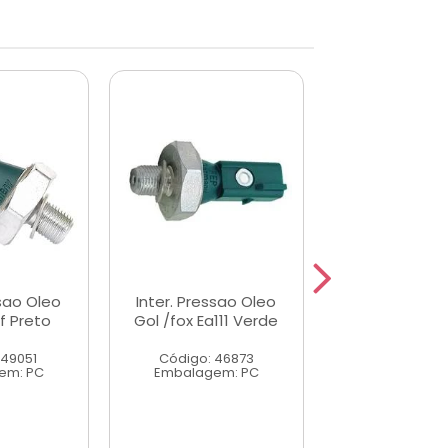
ssao Oleo
Inter. Pressao Oleo
Sensor 
f Preto
Gol /fox Ea111 Verde
Temperatura
4014 Ver
 49051
Código: 46873
Código: 46
em: PC
Embalagem: PC
Embalagem