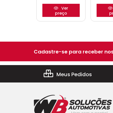
Ver
Ver
preço
preço
p
Cadastre-se para receber nos
Meus Pedidos