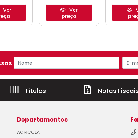
Ver
Ver
V
reço
preço
pre
sas ofertas!
Títulos
Notas Fiscai
Departamentos
Fa
AGRICOLA