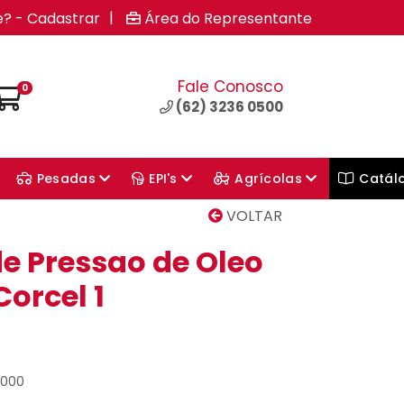
|
e? - Cadastrar
Área do Representante
Fale Conosco
0
(62) 3236 0500
Pesadas
EPI's
Agrícolas
Catál
VOLTAR
de Pressao de Oleo
Corcel 1
2000