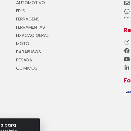
AUTOMOTIVO
EPI'S
das
FERRAGENS
FERRAMENTAS
Re
FIXACAO GERAL
MOTO
PARAFUSOS
PESADA
QUIMICOS
F
os para