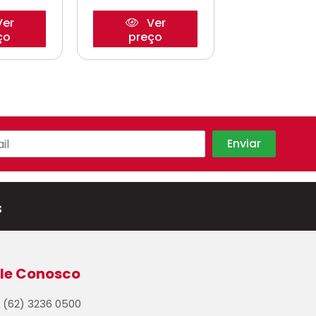
er
Ver
Ve
ço
preço
preço
s
le Conosco
(62) 3236 0500