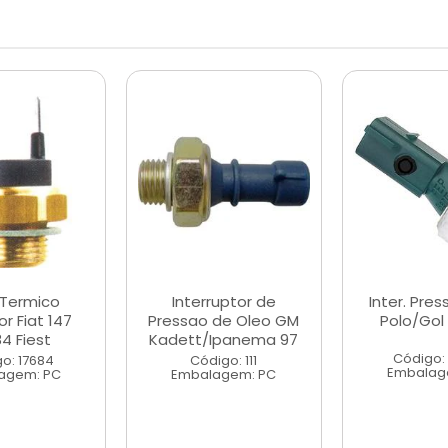
. Termico
Interruptor de
Inter. Pre
r Fiat 147
Pressao de Oleo GM
Polo/Gol 
4 Fiest
Kadett/Ipanema 97
Código:
o: 17684
Código: 111
Embalag
agem: PC
Embalagem: PC