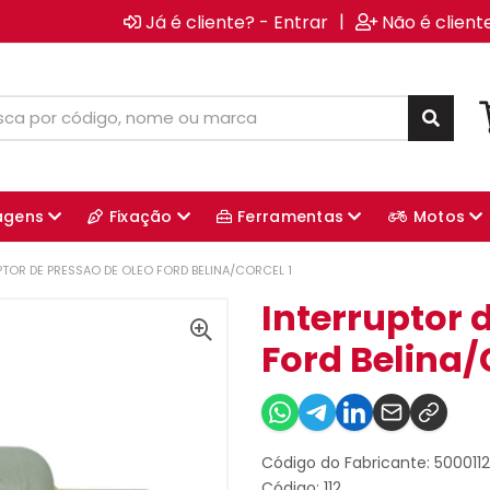
|
Já é cliente? - Entrar
Não é client
agens
Fixação
Ferramentas
Motos
PTOR DE PRESSAO DE OLEO FORD BELINA/CORCEL 1
Interruptor 
Ford Belina/
Código do Fabricante: 500011
Código: 112