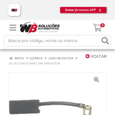
Baixe já nosso APP
0
VOLTAR
INÍCIO
ELÉTRICA
JOGO DE ESCOVA
JG. ESCOVA P/ MART. DW 541543/545