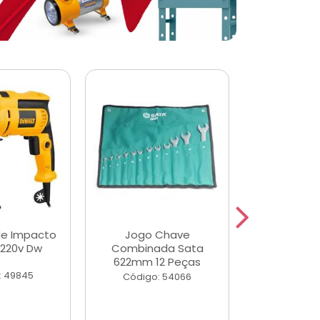
de Impacto
Jogo Chave
Jogo de Ch
 220v Dw
Combinada Sata
Longas e 
622mm 12 Peças
Peças
: 49845
Código: 54066
Código: