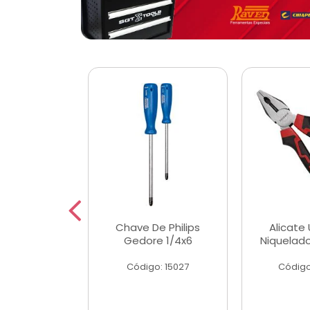
 Magnetica
Chave De Philips
Alicate 
ngular
Gedore 1/4x6
Niquelad
o: 56779
Código: 15027
Código