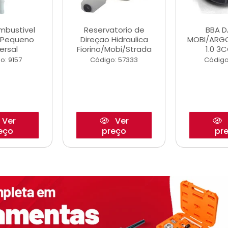
ombustivel
Reservatorio de
BBA 
o Pequeno
Direçao Hidraulica
MOBI/ARG
ersal
Fiorino/Mobi/Strada
1.0 3C
o: 9157
Código: 57333
Código
Ver
Ver
eço
preço
pr