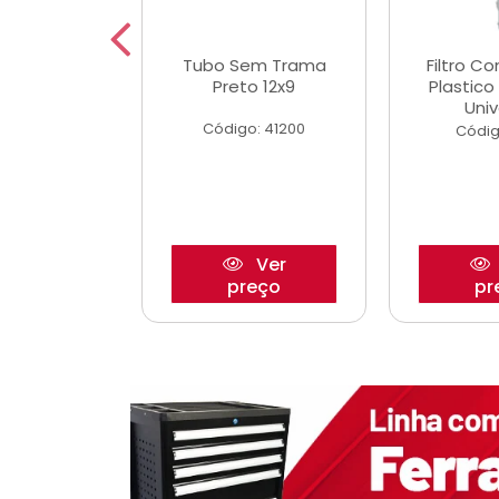
dro Roda
Tubo Sem Trama
Filtro C
,63mm
Preto 12x9
Plastic
o/Strada
Univ
Código: 41200
o: 27880
Códig
Ver
Ver
reço
preço
pr