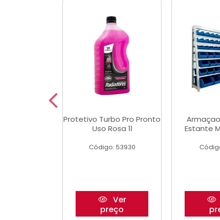
Multimec X3
Protetivo Turbo Pro Pronto
Armaçao
Uso Rosa 1l
Estante M
o: 50273
Código: 53930
Códig
Ver
Ver
reço
preço
pr