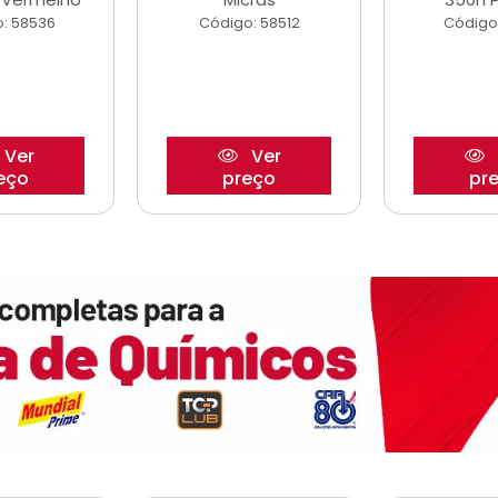
: 58536
Código: 58512
Código
Ver
Ver
eço
preço
pr