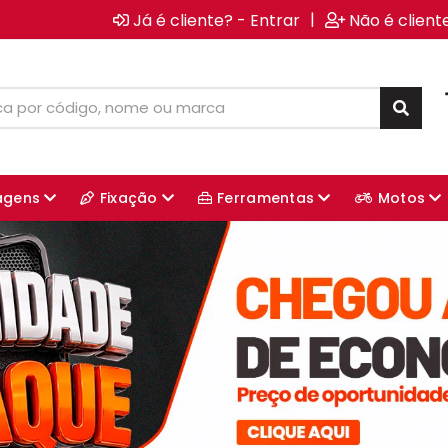
|
Já é cliente? - Entrar
Não é client
agens
Fixação
Ferramentas
Motos