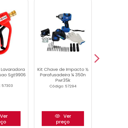
a Lavaradora
Kit Chave de Impacto ½
Adesivo Epox
ssao Sgt9906
Parafusadeira ¼ 350n
Transp.
Pwr35k
: 57303
Código:
Código: 57294
Ver
Ver
eço
preço
pre