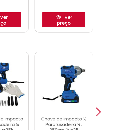
Ver
Ver
eço
preço
pre
de Impacto
Chave de Impacto ½
Jogo de C
sadeira ¼
Parafusadeira ¼ .
Fenda 
Pwr35k
350nm Pwr35
S3800