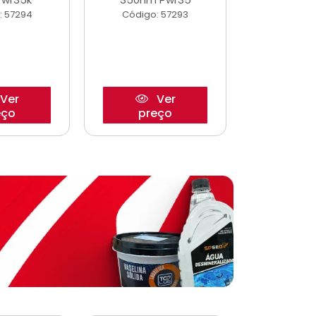
: 57294
Código: 57293
Código:
Ver
Ver
eço
preço
pre