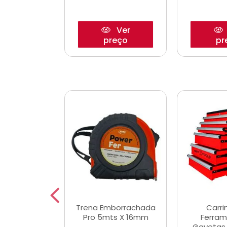
Ver
Ver
reço
preço
pr
De Corte
Trena Emborrachada
Carri
3/64x7/8
Pro 5mts X 16mm
Ferram
0x22,2mm
Gavetas