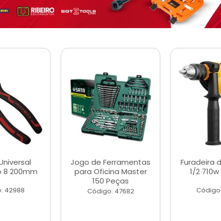
Universal
Jogo de Ferramentas
Furadeira 
o 8 200mm
para Oficina Master
1/2 710w
150 Peças
: 42988
Código
Código: 47682