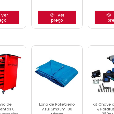
Ver
Ver
eço
preço
pr
nho de
Lona de Polietileno
Kit Chave 
entas 6
Azul 5mX3m 100
½ Parafu
 Vermelho
Micras
350n 