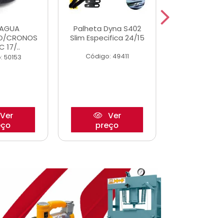
DAGUA
Palheta Dyna S402
Eixo P
O/CRONOS
Slim Especifica 24/15
Trambulad
C 17/..
05/
Código: 49411
: 50153
Código:
Ver
Ver
eço
preço
pre