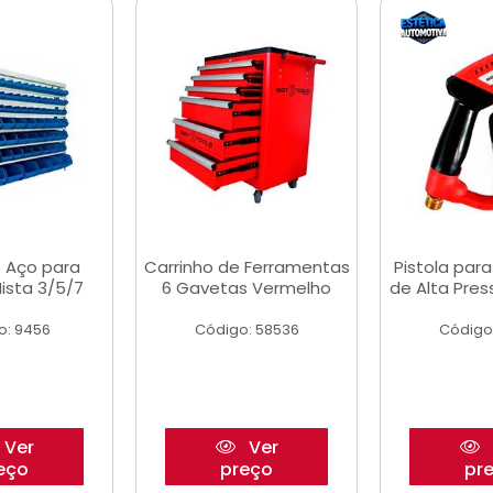
 Aço para
Carrinho de Ferramentas
Pistola par
ista 3/5/7
6 Gavetas Vermelho
de Alta Pre
o: 9456
Código: 58536
Código
Ver
Ver
eço
preço
pr