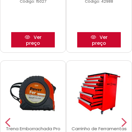
Código: 15027
Código: 42988
Ver
Ver
preço
preço
Trena Emborrachada Pro
Carrinho de Ferramentas