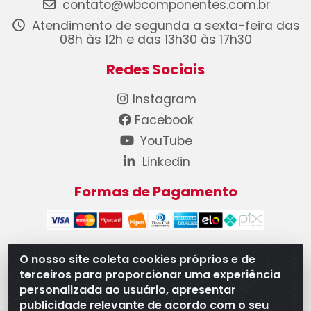
contato@wbcomponentes.com.br
Atendimento de segunda a sexta-feira das
08h às 12h e das 13h30 às 17h30
Redes Sociais
Instagram
Facebook
YouTube
Linkedin
Formas de Pagamento
O nosso site coleta cookies próprios e de
terceiros para proporcionar uma experiência
WB Componentes Automotivos LTDA - CNPJ
personalizada ao usuário, apresentar
08.528.393/0001-12 - Rua do Níquel, 667 - Parque
publicidade relevante de acordo com o seu
Oeste Industrial, Goiânia/GO - CEP 74375-660