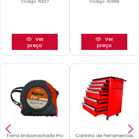
Código: 15027
Código: 42988
Ver
Ver
preço
preço
Trena Emborrachada Pro
Carrinho de Ferramentas