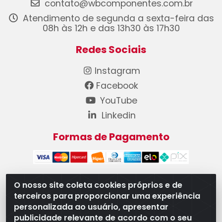
contato@wbcomponentes.com.br
Atendimento de segunda a sexta-feira das
08h às 12h e das 13h30 às 17h30
Redes Sociais
Instagram
Facebook
YouTube
Linkedin
Formas de Pagamento
O nosso site coleta cookies próprios e de
terceiros para proporcionar uma experiência
WB Componentes Automotivos LTDA - CNPJ
personalizada ao usuário, apresentar
08.528.393/0001-12 - Rua do Níquel, 667 - Parque
publicidade relevante de acordo com o seu
Oeste Industrial, Goiânia/GO - CEP 74375-660