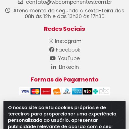
contato@wbcomponentes.com.br
Atendimento de segunda a sexta-feira das
08h às 12h e das 13h30 às 17h30
Redes Sociais
Instagram
Facebook
YouTube
Linkedin
Formas de Pagamento
O nosso site coleta cookies próprios e de
terceiros para proporcionar uma experiência
WB Componentes Automotivos LTDA - CNPJ
personalizada ao usuário, apresentar
08.528.393/0001-12 - Rua do Níquel, 667 - Parque
publicidade relevante de acordo com o seu
Oeste Industrial, Goiânia/GO - CEP 74375-660