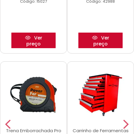
Código: 15027
Código: 42988
Ver
Ver
preço
preço
Trena Emborrachada Pro
Carrinho de Ferramentas