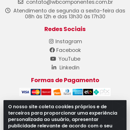
contato@wbcomponentes.com.br
Atendimento de segunda a sexta-feira das
08h às 12h e das 13h30 às 17h30
Redes Sociais
Instagram
Facebook
YouTube
Linkedin
Formas de Pagamento
O nosso site coleta cookies próprios e de
terceiros para proporcionar uma experiência
WB Componentes Automotivos LTDA - CNPJ
personalizada ao usuário, apresentar
08.528.393/0001-12 - Rua do Níquel, 667 - Parque
publicidade relevante de acordo com o seu
Oeste Industrial, Goiânia/GO - CEP 74375-660