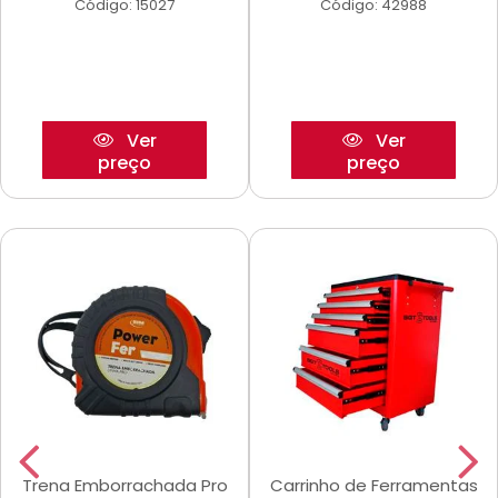
Código: 15027
Código: 42988
Ver
Ver
preço
preço
Trena Emborrachada Pro
Carrinho de Ferramentas