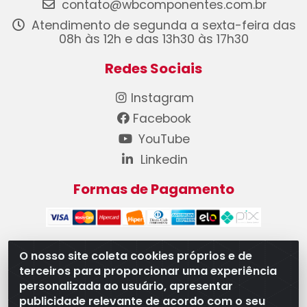
contato@wbcomponentes.com.br
Atendimento de segunda a sexta-feira das
08h às 12h e das 13h30 às 17h30
Redes Sociais
Instagram
Facebook
YouTube
Linkedin
Formas de Pagamento
O nosso site coleta cookies próprios e de
terceiros para proporcionar uma experiência
WB Componentes Automotivos LTDA - CNPJ
personalizada ao usuário, apresentar
08.528.393/0001-12 - Rua do Níquel, 667 - Parque
publicidade relevante de acordo com o seu
Oeste Industrial, Goiânia/GO - CEP 74375-660