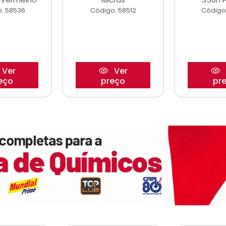
: 58536
Código: 58512
Código
Ver
Ver
eço
preço
pr