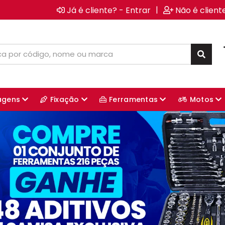
|
Já é cliente? - Entrar
Não é client
agens
Fixação
Ferramentas
Motos