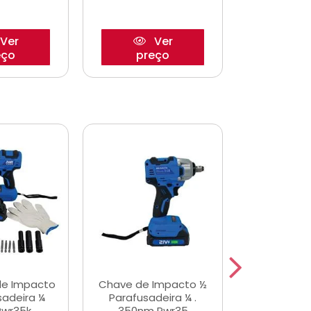
Ver
Ver
eço
preço
pre
de Impacto
Chave de Impacto ½
Jogo de C
sadeira ¼
Parafusadeira ¼ .
Fenda 
Pwr35k
350nm Pwr35
S3800