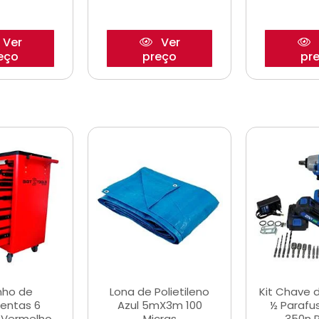
Ver
Ver
eço
preço
pr
nho de
Lona de Polietileno
Kit Chave 
entas 6
Azul 5mX3m 100
½ Parafu
 Vermelho
Micras
350n 