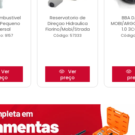
ombustivel
Reservatorio de
BBA 
o Pequeno
Direçao Hidraulica
MOBI/ARG
ersal
Fiorino/Mobi/Strada
1.0 3C
o: 9157
Código: 57333
Código
Ver
Ver
eço
preço
pr