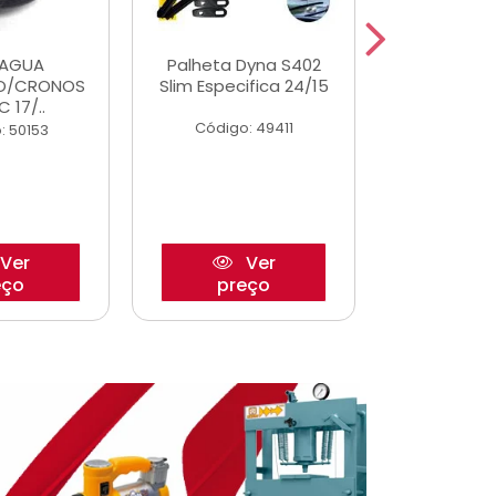
DAGUA
Palheta Dyna S402
Eixo P
O/CRONOS
Slim Especifica 24/15
Trambulad
C 17/..
05/
Código: 49411
: 50153
Código:
Ver
Ver
eço
preço
pre