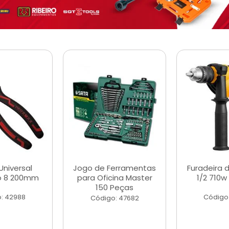
Universal
Jogo de Ferramentas
Furadeira 
o 8 200mm
para Oficina Master
1/2 710w
150 Peças
: 42988
Código
Código: 47682