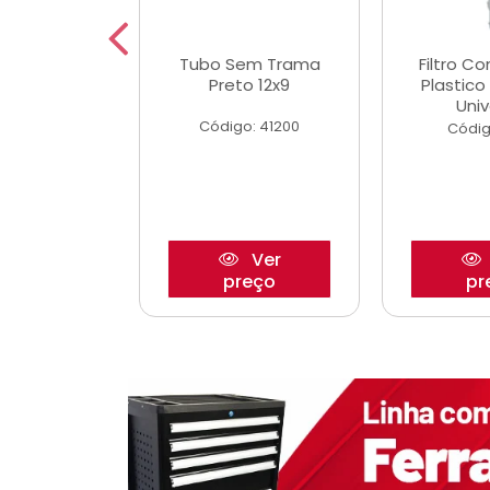
dro Roda
Tubo Sem Trama
Filtro C
,63mm
Preto 12x9
Plastic
o/Strada
Univ
Código: 41200
o: 27880
Códig
Ver
Ver
reço
preço
pr