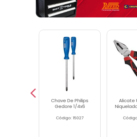
 Magnetica
Chave De Philips
Alicate 
ngular
Gedore 1/4x6
Niquelad
o: 56779
Código: 15027
Código