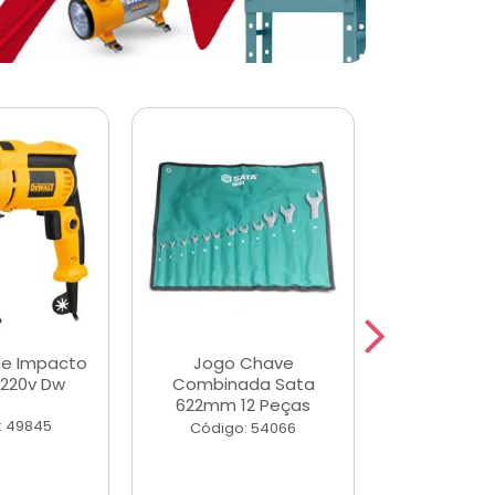
de Impacto
Jogo Chave
Jogo de Ch
 220v Dw
Combinada Sata
Longas e 
622mm 12 Peças
Peças
: 49845
Código: 54066
Código: