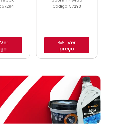
: 57294
Código: 57293
Código:
Ver
Ver
eço
preço
pre