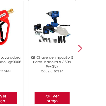
a Lavaradora
Kit Chave de Impacto ½
Adesivo Epox
ssao Sgt9906
Parafusadeira ¼ 350n
Transp.
Pwr35k
: 57303
Código:
Código: 57294
Ver
Ver
eço
preço
pre