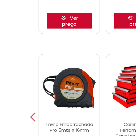
Ver
Ver
reço
preço
pr
De Corte
Trena Emborrachada
Carri
3/64x7/8
Pro 5mts X 16mm
Ferram
0x22,2mm
Gavetas