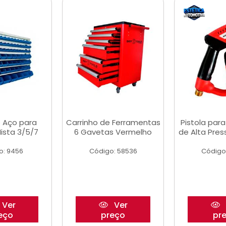
 Aço para
Carrinho de Ferramentas
Pistola par
ista 3/5/7
6 Gavetas Vermelho
de Alta Pre
o: 9456
Código: 58536
Código
Ver
Ver
eço
preço
pr