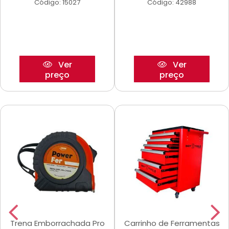
Código: 15027
Código: 42988
Ver
Ver
preço
preço
Trena Emborrachada Pro
Carrinho de Ferramentas