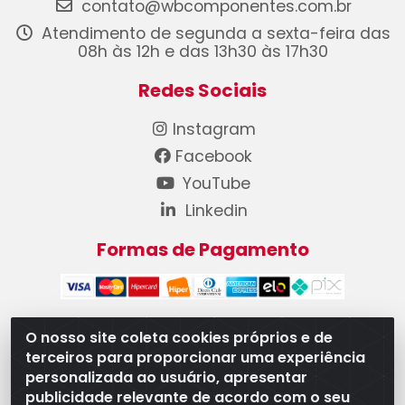
contato@wbcomponentes.com.br
Atendimento de segunda a sexta-feira das
08h às 12h e das 13h30 às 17h30
Redes Sociais
Instagram
Facebook
YouTube
Linkedin
Formas de Pagamento
O nosso site coleta cookies próprios e de
terceiros para proporcionar uma experiência
WB Componentes Automotivos LTDA - CNPJ
personalizada ao usuário, apresentar
08.528.393/0001-12 - Rua do Níquel, 667 - Parque
publicidade relevante de acordo com o seu
Oeste Industrial, Goiânia/GO - CEP 74375-660