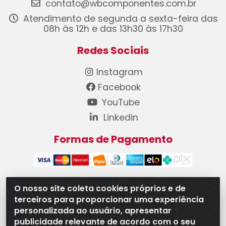
contato@wbcomponentes.com.br
Atendimento de segunda a sexta-feira das
08h às 12h e das 13h30 às 17h30
Redes Sociais
Instagram
Facebook
YouTube
Linkedin
Formas de Pagamento
O nosso site coleta cookies próprios e de
terceiros para proporcionar uma experiência
WB Componentes Automotivos LTDA - CNPJ
personalizada ao usuário, apresentar
08.528.393/0001-12 - Rua do Níquel, 667 - Parque
publicidade relevante de acordo com o seu
Oeste Industrial, Goiânia/GO - CEP 74375-660