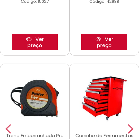
Código: 15027
Código: 42988
Ver
Ver
preço
preço
Trena Emborrachada Pro
Carrinho de Ferramentas