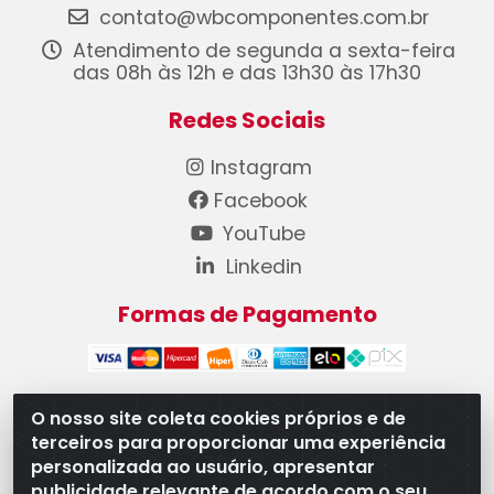
contato@wbcomponentes.com.br
Atendimento de segunda a sexta-feira
das 08h às 12h e das 13h30 às 17h30
Redes Sociais
Instagram
Facebook
YouTube
Linkedin
Formas de Pagamento
O nosso site coleta cookies próprios e de
terceiros para proporcionar uma experiência
WB Componentes Automotivos LTDA - CNPJ
personalizada ao usuário, apresentar
08.528.393/0001-12 - Rua do Níquel, 667 - Parque
publicidade relevante de acordo com o seu
Oeste Industrial, Goiânia/GO - CEP 74375-660