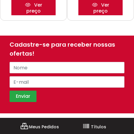
Ver
Ver
preço
preço
Cadastre-se para receber nossas
ofertas!
Meus Pedidos
Títulos