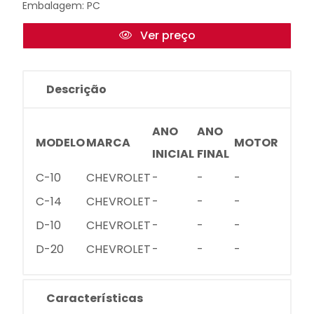
Embalagem: PC
Ver preço
Descrição
ANO
ANO
MODELO
MARCA
MOTOR
INICIAL
FINAL
C-10
CHEVROLET
-
-
-
C-14
CHEVROLET
-
-
-
D-10
CHEVROLET
-
-
-
D-20
CHEVROLET
-
-
-
Características