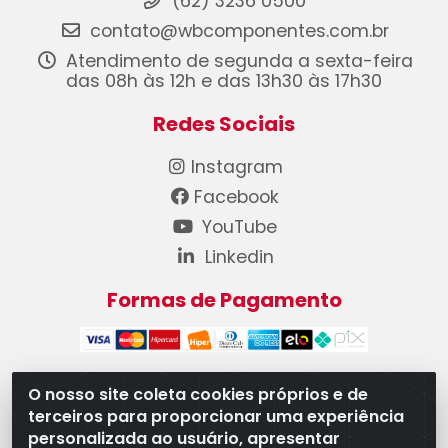
(62) 3236 0500
contato@wbcomponentes.com.br
Atendimento de segunda a sexta-feira
das 08h às 12h e das 13h30 às 17h30
Redes Sociais
Instagram
Facebook
YouTube
Linkedin
Formas de Pagamento
O nosso site coleta cookies próprios e de
terceiros para proporcionar uma experiência
WB Componentes Automotivos LTDA - CNPJ
personalizada ao usuário, apresentar
08.528.393/0001-12 - Rua do Níquel, 667 - Parque