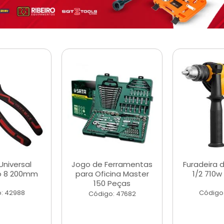
Universal
Jogo de Ferramentas
Furadeira 
o 8 200mm
para Oficina Master
1/2 710w
150 Peças
: 42988
Código
Código: 47682