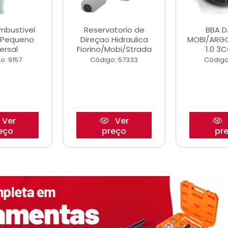
ombustivel
Reservatorio de
BBA 
o Pequeno
Direçao Hidraulica
MOBI/ARG
ersal
Fiorino/Mobi/Strada
1.0 3C
o: 9157
Código: 57333
Código
Ver
Ver
eço
preço
pr