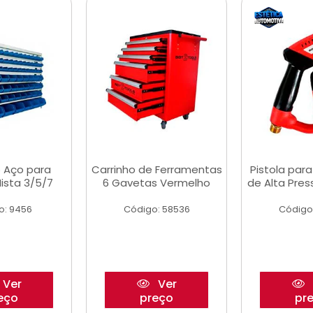
 Aço para
Carrinho de Ferramentas
Pistola par
ista 3/5/7
6 Gavetas Vermelho
de Alta Pre
o: 9456
Código: 58536
Código
Ver
Ver
eço
preço
pr