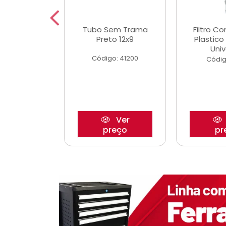
dro Roda
Tubo Sem Trama
Filtro C
,63mm
Preto 12x9
Plastic
o/Strada
Univ
Código: 41200
o: 27880
Códig
Ver
Ver
reço
preço
pr