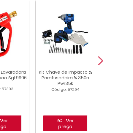
a Lavaradora
Kit Chave de Impacto ½
Adesivo Epox
ssao Sgt9906
Parafusadeira ¼ 350n
Transp.
Pwr35k
: 57303
Código:
Código: 57294
Ver
Ver
eço
preço
pre