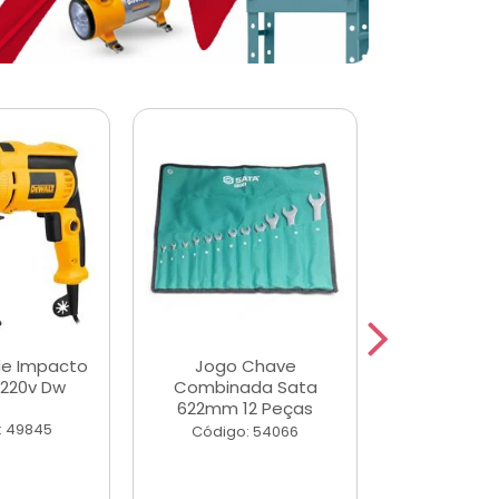
de Impacto
Jogo Chave
Jogo de Ch
 220v Dw
Combinada Sata
Longas e 
622mm 12 Peças
Peças
: 49845
Código: 54066
Código: