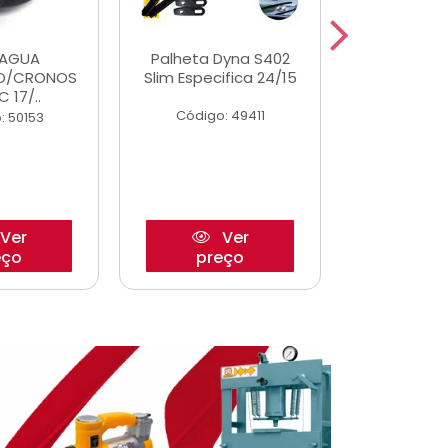
DAGUA
Palheta Dyna S402
Eixo P
O/CRONOS
Slim Especifica 24/15
Trambulad
C 17/..
05/
Código: 49411
: 50153
Código:
Ver
Ver
eço
preço
pre