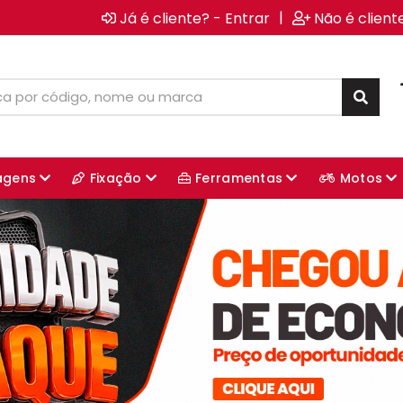
|
Já é cliente? - Entrar
Não é client
agens
Fixação
Ferramentas
Motos