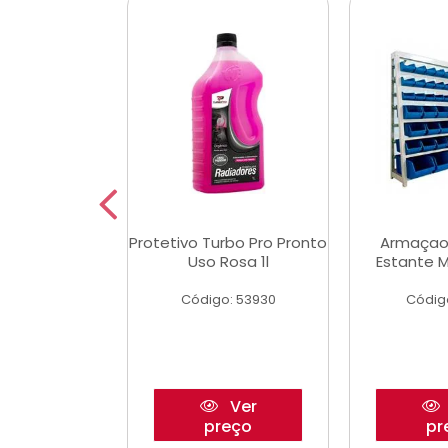
Multimec X3
Protetivo Turbo Pro Pronto
Armaçao
Uso Rosa 1l
Estante M
o: 50273
Código: 53930
Códig
Ver
Ver
reço
preço
pr