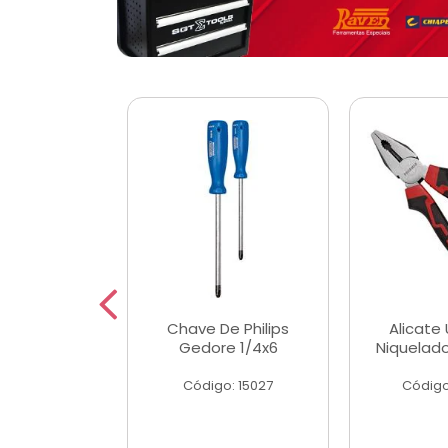
 Magnetica
Chave De Philips
Alicate 
ngular
Gedore 1/4x6
Niquelad
o: 56779
Código: 15027
Código