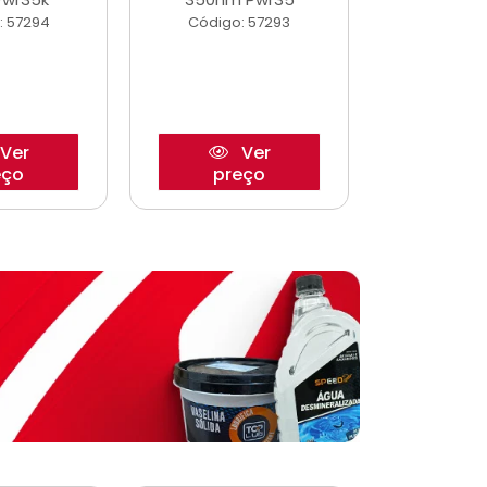
: 57294
Código: 57293
Código:
Ver
Ver
eço
preço
pre