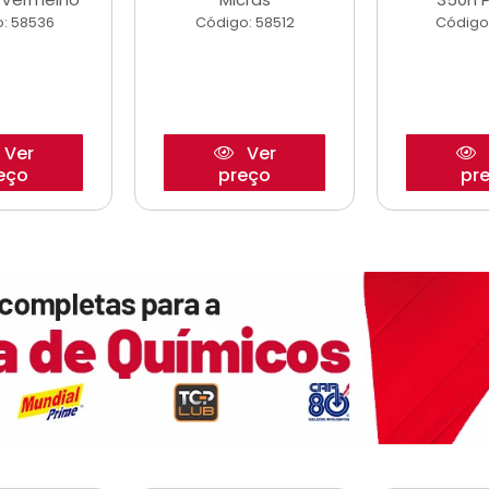
: 58536
Código: 58512
Código
Ver
Ver
eço
preço
pr