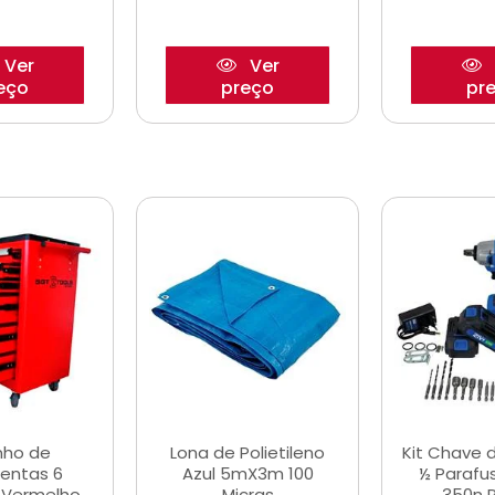
Ver
Ver
eço
preço
pr
nho de
Lona de Polietileno
Kit Chave 
entas 6
Azul 5mX3m 100
½ Parafu
 Vermelho
Micras
350n 