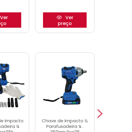
Ver
Ver
eço
preço
pre
de Impacto
Chave de Impacto ½
Jogo de C
sadeira ¼
Parafusadeira ¼ .
Fenda 
Pwr35k
350nm Pwr35
S3800