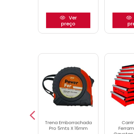
Ver
Ver
reço
preço
pr
De Corte
Trena Emborrachada
Carri
3/64x7/8
Pro 5mts X 16mm
Ferram
0x22,2mm
Gavetas