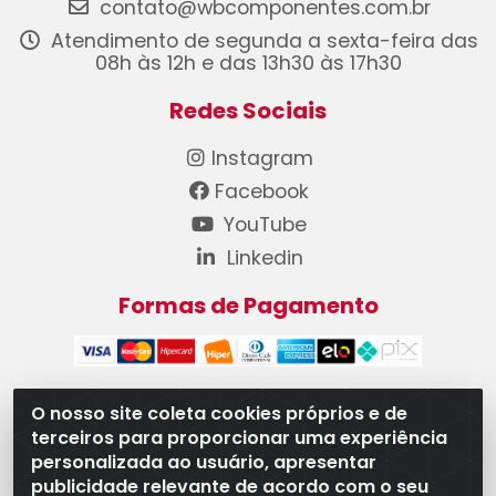
contato@wbcomponentes.com.br
Atendimento de segunda a sexta-feira das
08h às 12h e das 13h30 às 17h30
Redes Sociais
Instagram
Facebook
YouTube
Linkedin
Formas de Pagamento
O nosso site coleta cookies próprios e de
terceiros para proporcionar uma experiência
WB Componentes Automotivos LTDA - CNPJ
personalizada ao usuário, apresentar
08.528.393/0001-12 - Rua do Níquel, 667 - Parque
publicidade relevante de acordo com o seu
Oeste Industrial, Goiânia/GO - CEP 74375-660