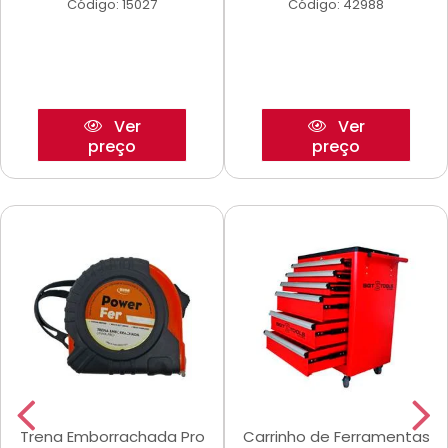
Código: 15027
Código: 42988
Ver
Ver
preço
preço
Trena Emborrachada Pro
Carrinho de Ferramentas