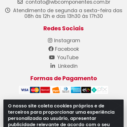
contato@wbcomponentes.com.br
Atendimento de segunda a sexta-feira das
08h às 12h e das 13h30 às 17h30
Redes Sociais
Instagram
Facebook
YouTube
Linkedin
Formas de Pagamento
O nosso site coleta cookies próprios e de
terceiros para proporcionar uma experiência
WB Componentes Automotivos LTDA - CNPJ
personalizada ao usuário, apresentar
08.528.393/0001-12 - Rua do Níquel, 667 - Parque
publicidade relevante de acordo com o seu
Oeste Industrial, Goiânia/GO - CEP 74375-660