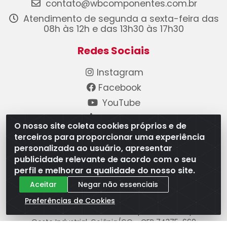
contato@wbcomponentes.com.br
Atendimento de segunda a sexta-feira das
08h às 12h e das 13h30 às 17h30
Redes Sociais
Instagram
Facebook
YouTube
Linkedin
O nosso site coleta cookies próprios e de
terceiros para proporcionar uma experiência
Formas de Pagamento
personalizada ao usuário, apresentar
publicidade relevante de acordo com o seu
perfil e melhorar a qualidade do nosso site.
Aceitar
Negar não essenciais
Preferências de Cookies
WB Componentes Automotivos LTDA - CNPJ
08.528.393/0001-12 - Rua do Níquel, 667 - Parque
Oeste Industrial, Goiânia/GO - CEP 74375-660