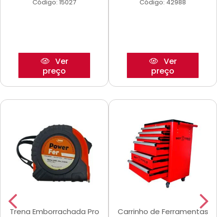
Código: 15027
Código: 42988
Ver
Ver
preço
preço
Trena Emborrachada Pro
Carrinho de Ferramentas