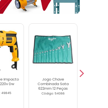
de Impacto
Jogo Chave
Jogo de Ch
 220v Dw
Combinada Sata
Longas e 
622mm 12 Peças
Peças
: 49845
Código: 54066
Código: