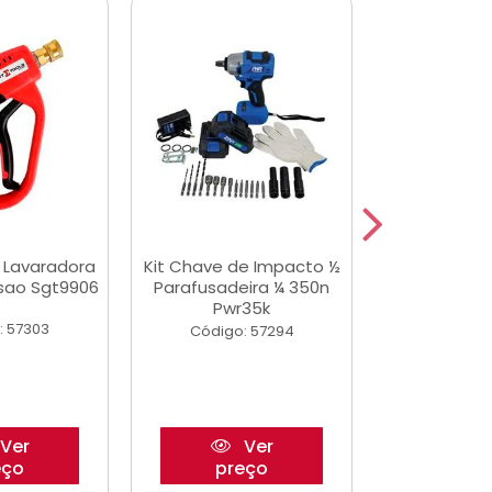
a Lavaradora
Kit Chave de Impacto ½
Adesivo Epox
ssao Sgt9906
Parafusadeira ¼ 350n
Transp.
Pwr35k
: 57303
Código:
Código: 57294
Ver
Ver
eço
preço
pre