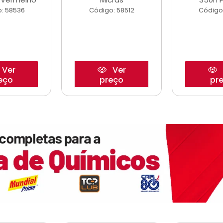
: 58536
Código: 58512
Código
Ver
Ver
eço
preço
pr