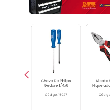
 Magnetica
Chave De Philips
Alicate 
ngular
Gedore 1/4x6
Niquelad
o: 56779
Código: 15027
Código