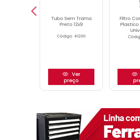
dro Roda
Tubo Sem Trama
Filtro C
,63mm
Preto 12x9
Plastic
o/Strada
Univ
Código: 41200
o: 27880
Códig
Ver
Ver
reço
preço
pr