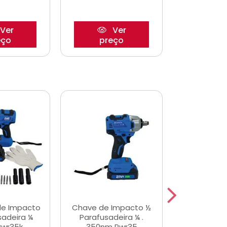
Ver
Ver
eço
preço
pre
de Impacto
Chave de Impacto ½
Jogo de C
sadeira ¼
Parafusadeira ¼ .
Fenda 
Pwr35k
350nm Pwr35
S3800