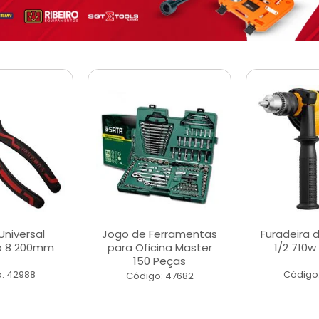
Universal
Jogo de Ferramentas
Furadeira 
o 8 200mm
para Oficina Master
1/2 710w
150 Peças
: 42988
Código
Código: 47682