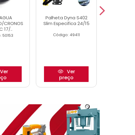
DAGUA
Palheta Dyna S402
Eixo P
O/CRONOS
Slim Especifica 24/15
Trambulad
C 17/..
05/
Código: 49411
: 50153
Código:
Ver
Ver
eço
preço
pre