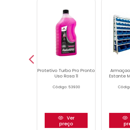
Multimec X3
Protetivo Turbo Pro Pronto
Armaçao
Uso Rosa 1l
Estante M
o: 50273
Código: 53930
Códig
Ver
Ver
reço
preço
pr