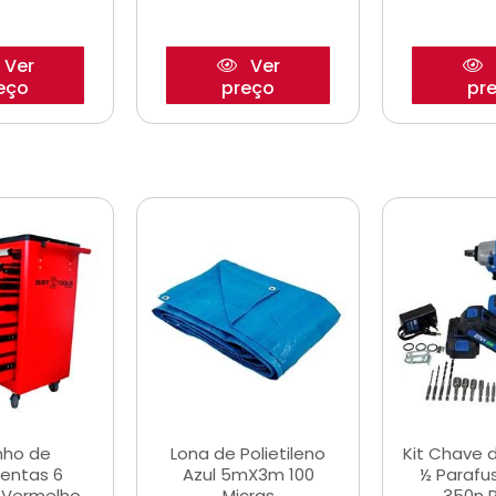
Ver
Ver
eço
preço
pr
nho de
Lona de Polietileno
Kit Chave 
entas 6
Azul 5mX3m 100
½ Parafu
 Vermelho
Micras
350n 