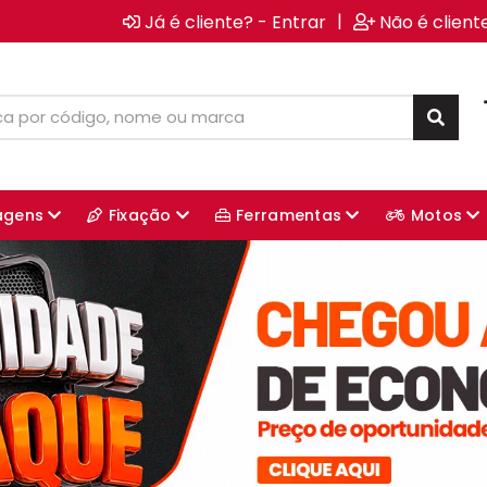
|
Já é cliente? - Entrar
Não é client
agens
Fixação
Ferramentas
Motos