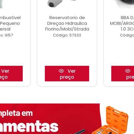
ombustivel
Reservatorio de
BBA 
o Pequeno
Direçao Hidraulica
MOBI/ARG
ersal
Fiorino/Mobi/Strada
1.0 3C
o: 9157
Código: 57333
Código
Ver
Ver
eço
preço
pr