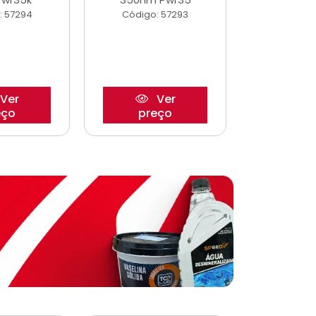
: 57294
Código: 57293
Código:
Ver
Ver
eço
preço
pre