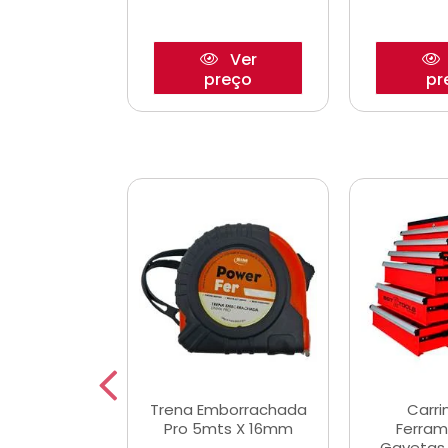
Ver
Ver
reço
preço
pr
De Corte
Trena Emborrachada
Carri
3/64x7/8
Pro 5mts X 16mm
Ferram
0x22,2mm
Gavetas