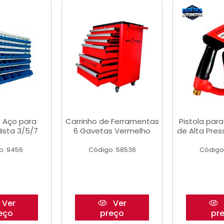
 Aço para
Carrinho de Ferramentas
Pistola par
ista 3/5/7
6 Gavetas Vermelho
de Alta Pre
o: 9456
Código: 58536
Código
Ver
Ver
eço
preço
pr