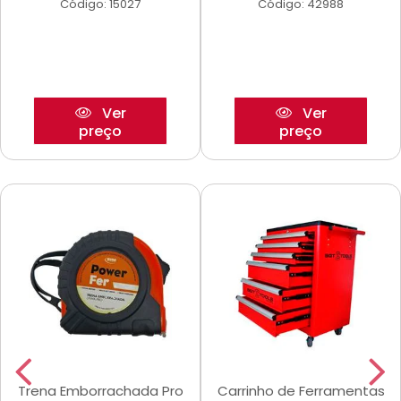
Código: 15027
Código: 42988
Ver
Ver
preço
preço
Trena Emborrachada Pro
Carrinho de Ferramentas