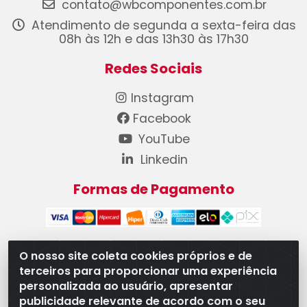
contato@wbcomponentes.com.br
Atendimento de segunda a sexta-feira das
08h às 12h e das 13h30 às 17h30
Redes Sociais
Instagram
Facebook
YouTube
Linkedin
Formas de Pagamento
O nosso site coleta cookies próprios e de
terceiros para proporcionar uma experiência
WB Componentes Automotivos LTDA - CNPJ
personalizada ao usuário, apresentar
08.528.393/0001-12 - Rua do Níquel, 667 - Parque
publicidade relevante de acordo com o seu
Oeste Industrial, Goiânia/GO - CEP 74375-660