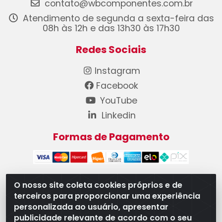
contato@wbcomponentes.com.br
Atendimento de segunda a sexta-feira das
08h às 12h e das 13h30 às 17h30
Redes Sociais
Instagram
Facebook
YouTube
Linkedin
Formas de Pagamento
O nosso site coleta cookies próprios e de
terceiros para proporcionar uma experiência
WB Componentes Automotivos LTDA - CNPJ
personalizada ao usuário, apresentar
08.528.393/0001-12 - Rua do Níquel, 667 - Parque
publicidade relevante de acordo com o seu
Oeste Industrial, Goiânia/GO - CEP 74375-660