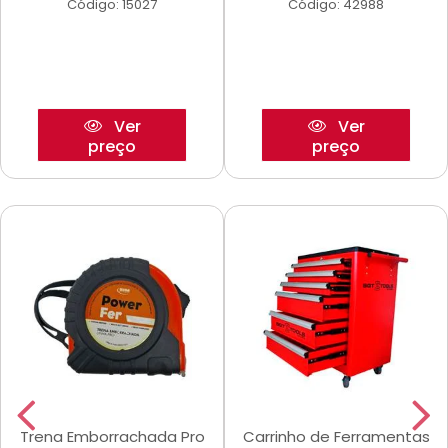
Código: 15027
Código: 42988
Ver
Ver
preço
preço
Trena Emborrachada Pro
Carrinho de Ferramentas