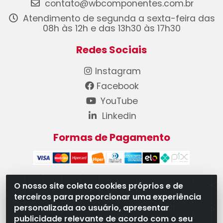
contato@wbcomponentes.com.br
Atendimento de segunda a sexta-feira das
08h às 12h e das 13h30 às 17h30
Redes Sociais
Instagram
Facebook
YouTube
Linkedin
Formas de Pagamento
O nosso site coleta cookies próprios e de
terceiros para proporcionar uma experiência
WB Componentes Automotivos LTDA - CNPJ
personalizada ao usuário, apresentar
08.528.393/0001-12 - Rua do Níquel, 667 - Parque
publicidade relevante de acordo com o seu
Oeste Industrial, Goiânia/GO - CEP 74375-660