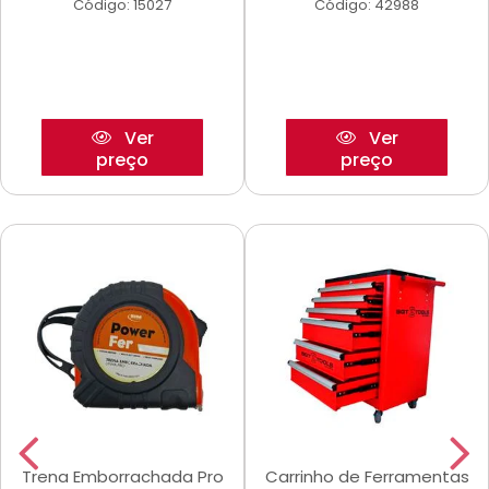
Código: 15027
Código: 42988
Ver
Ver
preço
preço
Trena Emborrachada Pro
Carrinho de Ferramentas