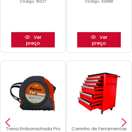
Código: 15027
Código: 42988
Ver
Ver
preço
preço
Trena Emborrachada Pro
Carrinho de Ferramentas