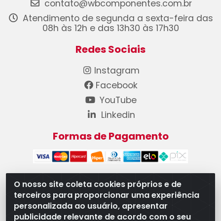
contato@wbcomponentes.com.br
Atendimento de segunda a sexta-feira das
08h às 12h e das 13h30 às 17h30
Redes Sociais
Instagram
Facebook
YouTube
Linkedin
Formas de Pagamento
O nosso site coleta cookies próprios e de
terceiros para proporcionar uma experiência
WB Componentes Automotivos LTDA - CNPJ
personalizada ao usuário, apresentar
08.528.393/0001-12 - Rua do Níquel, 667 - Parque
publicidade relevante de acordo com o seu
Oeste Industrial, Goiânia/GO - CEP 74375-660