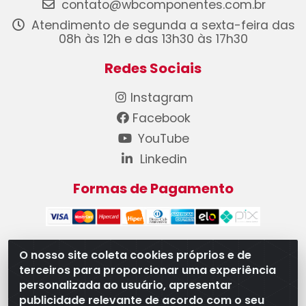
contato@wbcomponentes.com.br
Atendimento de segunda a sexta-feira das
08h às 12h e das 13h30 às 17h30
Redes Sociais
Instagram
Facebook
YouTube
Linkedin
Formas de Pagamento
O nosso site coleta cookies próprios e de
terceiros para proporcionar uma experiência
WB Componentes Automotivos LTDA - CNPJ
personalizada ao usuário, apresentar
08.528.393/0001-12 - Rua do Níquel, 667 - Parque
publicidade relevante de acordo com o seu
Oeste Industrial, Goiânia/GO - CEP 74375-660