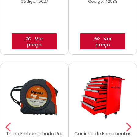
Código: 15027
Código: 42988
Ver
Ver
preço
preço
Trena Emborrachada Pro
Carrinho de Ferramentas