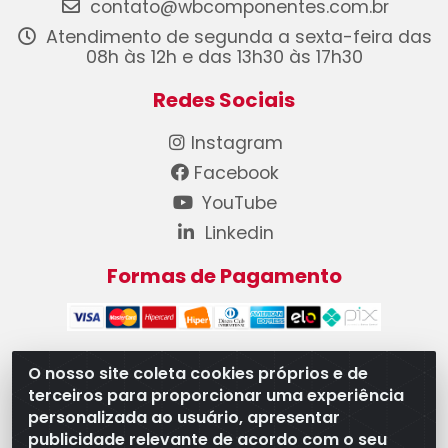
contato@wbcomponentes.com.br
Atendimento de segunda a sexta-feira das
08h às 12h e das 13h30 às 17h30
Redes Sociais
Instagram
Facebook
YouTube
Linkedin
Formas de Pagamento
O nosso site coleta cookies próprios e de
terceiros para proporcionar uma experiência
WB Componentes Automotivos LTDA - CNPJ
personalizada ao usuário, apresentar
08.528.393/0001-12 - Rua do Níquel, 667 - Parque
publicidade relevante de acordo com o seu
Oeste Industrial, Goiânia/GO - CEP 74375-660