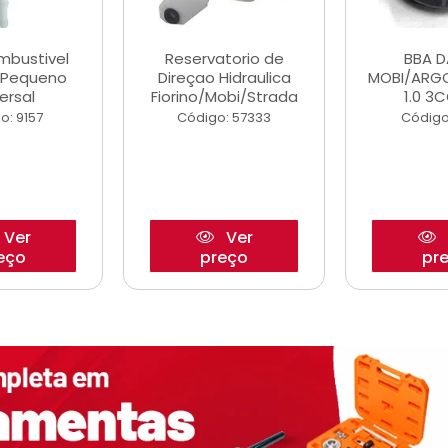
ombustivel
Reservatorio de
BBA 
o Pequeno
Direçao Hidraulica
MOBI/ARG
ersal
Fiorino/Mobi/Strada
1.0 3C
o: 9157
Código: 57333
Código
Ver
Ver
eço
preço
pr