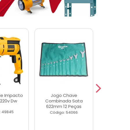
de Impacto
Jogo Chave
Jogo de Ch
 220v Dw
Combinada Sata
Longas e 
622mm 12 Peças
Peças
: 49845
Código: 54066
Código: