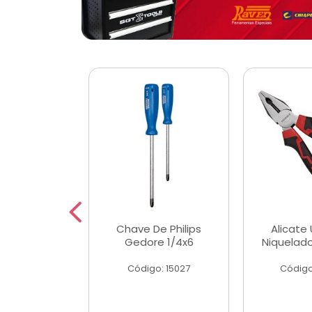
 Magnetica
Chave De Philips
Alicate 
ngular
Gedore 1/4x6
Niquelad
o: 56779
Código: 15027
Código