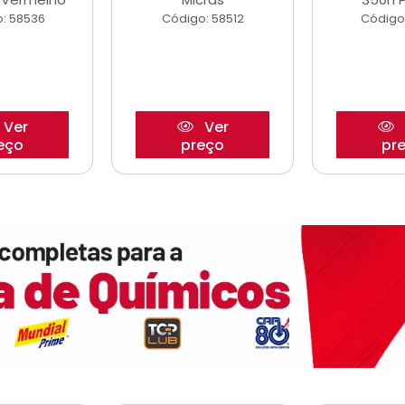
: 58536
Código: 58512
Código
Ver
Ver
eço
preço
pr