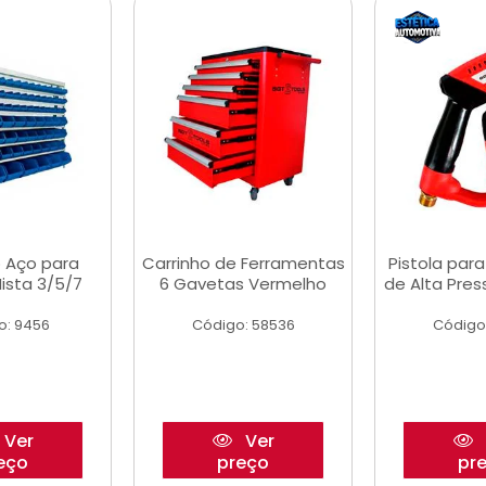
 Aço para
Carrinho de Ferramentas
Pistola par
ista 3/5/7
6 Gavetas Vermelho
de Alta Pre
o: 9456
Código: 58536
Código
Ver
Ver
eço
preço
pr