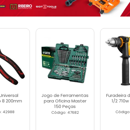
Universal
Jogo de Ferramentas
Furadeira 
o 8 200mm
para Oficina Master
1/2 710w
150 Peças
: 42988
Código
Código: 47682