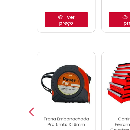
Ver
Ver
reço
preço
pr
De Corte
Trena Emborrachada
Carri
3/64x7/8
Pro 5mts X 16mm
Ferram
0x22,2mm
Gavetas