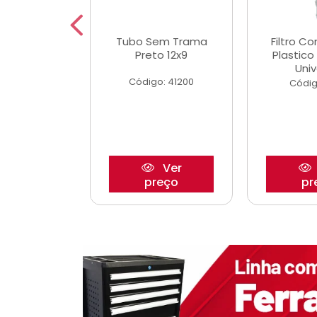
dro Roda
Tubo Sem Trama
Filtro C
,63mm
Preto 12x9
Plastic
o/Strada
Univ
Código: 41200
o: 27880
Códig
Ver
Ver
reço
preço
pr