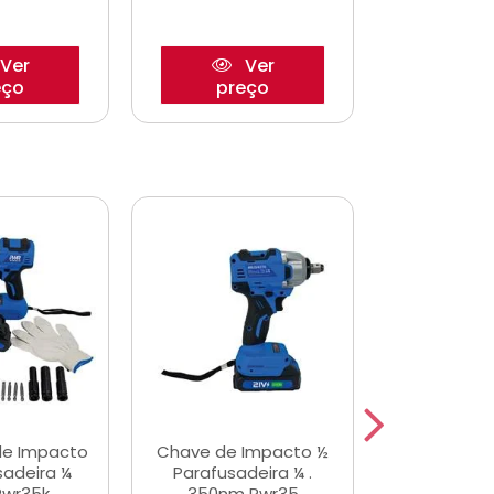
Ver
Ver
eço
preço
pre
de Impacto
Chave de Impacto ½
Jogo de C
sadeira ¼
Parafusadeira ¼ .
Fenda 
Pwr35k
350nm Pwr35
S3800