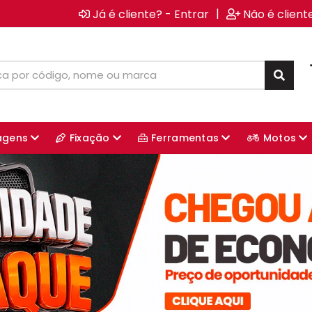
|
Já é cliente? - Entrar
Não é client
agens
Fixação
Ferramentas
Motos