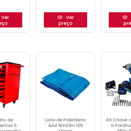
Ver
Ver
eço
preço
pr
nho de
Lona de Polietileno
Kit Chave 
entas 6
Azul 5mX3m 100
½ Parafu
 Vermelho
Micras
350n 