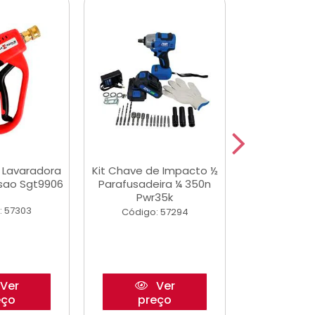
a Lavaradora
Kit Chave de Impacto ½
Adesivo Epox
ssao Sgt9906
Parafusadeira ¼ 350n
Transp.
Pwr35k
: 57303
Código:
Código: 57294
Ver
Ver
eço
preço
pre