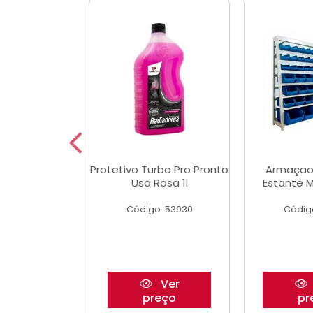
Multimec X3
Protetivo Turbo Pro Pronto
Armaçao
Uso Rosa 1l
Estante M
o: 50273
Código: 53930
Códig
Ver
Ver
reço
preço
pr