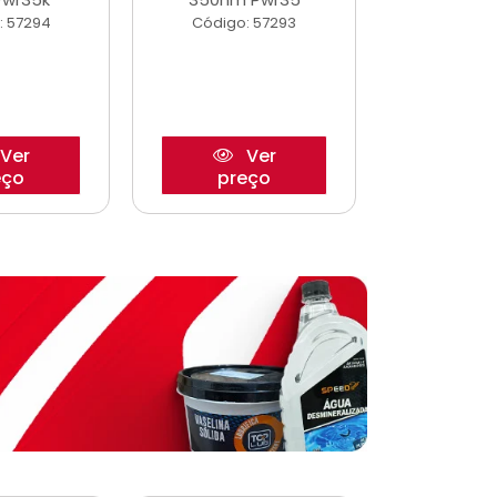
: 57294
Código: 57293
Código:
Ver
Ver
eço
preço
pre