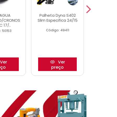
DAGUA
Palheta Dyna S402
Eixo P
O/CRONOS
Slim Especifica 24/15
Trambulad
C 17/..
05/
Código: 49411
: 50153
Código:
Ver
Ver
eço
preço
pre